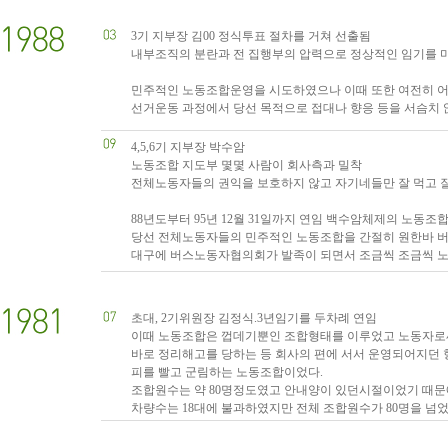
3기 지부장 김00 정식투표 절차를 거쳐 선출됨
내부조직의 분란과 전 집행부의 압력으로 정상적인 임기를 
민주적인 노동조합운영을 시도하였으나 이때 또한 여전히 어
선거운동 과정에서 당선 목적으로 접대나 향응 등을 서슴치 
4,5,6기 지부장 박수암
노동조합 지도부 몇몇 사람이 회사측과 밀착
전체노동자들의 권익을 보호하지 않고 자기네들만 잘 먹고 
88년도부터 95년 12월 31일까지 연임 백수암체제의 노동조
당선 전체노동자들의 민주적인 노동조합을 간절히 원한바
대구에 버스노동자협의회가 발족이 되면서 조금씩 조금씩 노
초대, 2기위원장 김정식.3년임기를 두차례 연임
이때 노동조합은 껍데기뿐인 조합형태를 이루었고 노동자로
바로 정리해고를 당하는 등 회사의 편에 서서 운영되어지던
피를 빨고 군림하는 노동조합이었다.
조합원수는 약 80명정도였고 안내양이 있던시절이었기 때문
차량수는 18대에 불과하였지만 전체 조합원수가 80명을 넘었