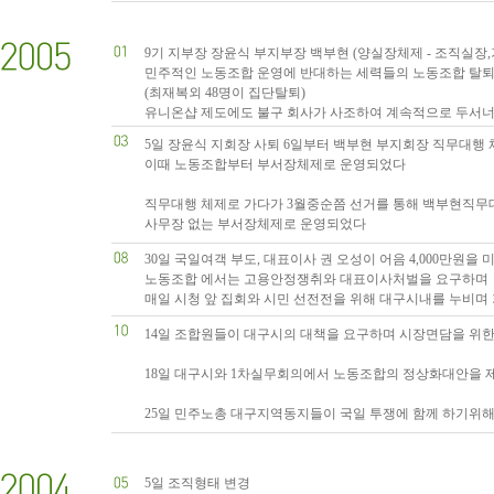
9기 지부장 장윤식 부지부장 백부현 (양실장체제 - 조직실장
민주적인 노동조합 운영에 반대하는 세력들의 노동조합 탈
(최재복외 48명이 집단탈퇴)
유니온샵 제도에도 불구 회사가 사조하여 계속적으로 두서
5일 장윤식 지회장 사퇴 6일부터 백부현 부지회장 직무대행 
이때 노동조합부터 부서장체제로 운영되었다
직무대행 체제로 가다가 3월중순쯤 선거를 통해 백부현직
사무장 없는 부서장체제로 운영되었다
30일 국일여객 부도, 대표이사 권 오성이 어음 4,000만원을
노동조합 에서는 고용안정쟁취와 대표이사처벌을 요구하며
매일 시청 앞 집회와 시민 선전전을 위해 대구시내를 누비며
14일 조합원들이 대구시의 대책을 요구하며 시장면담을 위한
18일 대구시와 1차실무회의에서 노동조합의 정상화대안을 
25일 민주노총 대구지역동지들이 국일 투쟁에 함께 하기위해
5일 조직형태 변경