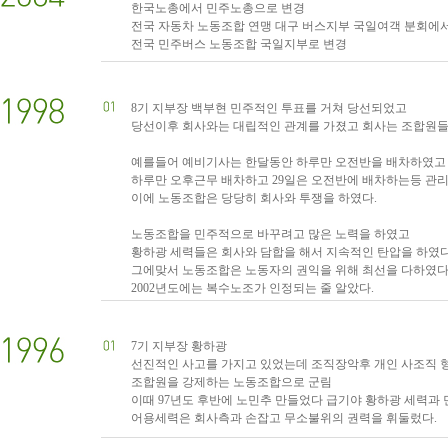
한국노총에서 민주노총으로 변경
전국 자동차 노동조합 연맹 대구 버스지부 국일여객 분회에
전국 민주버스 노동조합 국일지부로 변경
8기 지부장 백부현 민주적인 투표를 거쳐 당선되었고
당선이후 회사와는 대립적인 관계를 가졌고 회사는 조합원들
예를들어 예비기사는 한달동안 하루만 오전반을 배차하였고
하루만 오후근무 배차하고 29일은 오전반에 배차하는등 관
이에 노동조합은 당당히 회사와 투쟁을 하였다.
노동조합을 민주적으로 바꾸려고 많은 노력을 하였고
황하광 세력들은 회사와 담합을 해서 지속적인 탄압을 하였다
그에맞서 노동조합은 노동자의 권익을 위해 최선을 다하였다
2002년도에는 복수노조가 인정되는 줄 알았다.
7기 지부장 황하광
선진적인 사고를 가지고 있었는데 조직장악후 개인 사조직 
조합원을 강제하는 노동조합으로 군림
이때 97년도 후반에 노민추 만들었다 급기야 황하광 세력과
어용세력은 회사측과 손잡고 무소불위의 권력을 휘둘렀다.